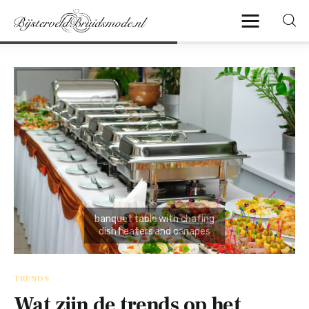
Home
Algemeen
Beauty
Fashion
Sieraden
Travel
TRENDS
Wat zijn de trends op het