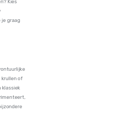
n? Kies 
 
 je graag 
ontuurlijke 
 krullen of 
 klassiek 
rimenteert, 
bijzondere 