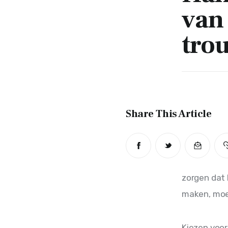
van 
tro
Share This Article
zorgen dat 
maken, moet
Kiezen voor 