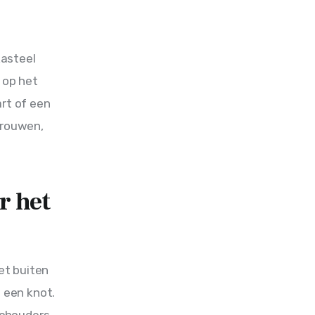
kasteel 
 op het 
rt of een 
trouwen, 
r het
et buiten 
 een knot. 
schouders 