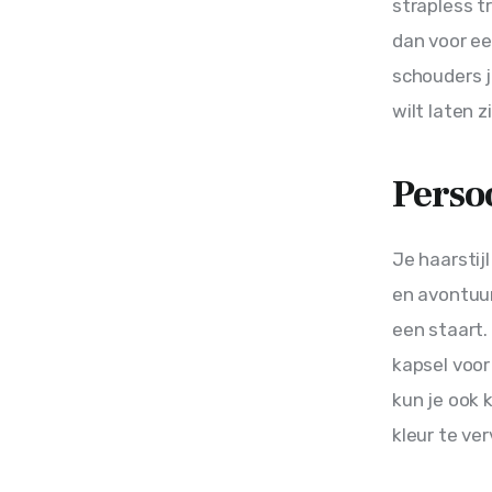
strapless t
dan voor ee
schouders j
wilt laten 
Perso
Je haarstijl
en avontuurl
een staart. 
kapsel voor
kun je ook 
kleur te ver