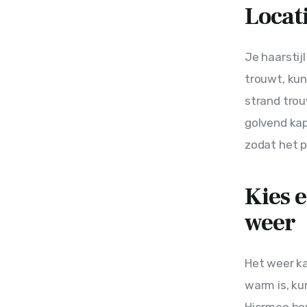
Locat
Je haarstijl
trouwt, kun
strand trou
golvend kap
zodat het p
Kies e
weer
Het weer kan
warm is, kun
Hiermee hou