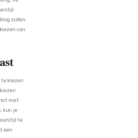
rstijl 
blog zullen 
kiezen van 
past
 te kiezen 
 kiezen 
not met 
 kun je 
arstijl te 
d een 