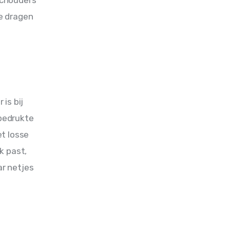
te dragen 
is bij 
 bedrukte 
t losse 
k past, 
ar netjes 