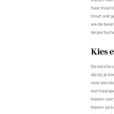
haar moet bi
moet ook ges
we de belan
de perfecte 
Kies e
De eerste s
die bij je k
voor een kl
een haarspe
kiezen voor 
kiezen op ba