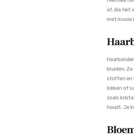
af. Als het 
met mooie k
Haar
Haarbanden 
bruiden. Ze
stoffen en
lokken of s
zoals krista
houdt. Je k
Bloe